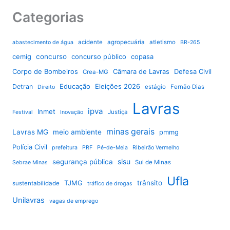
Categorias
acidente
agropecuária
atletismo
abastecimento de água
BR-265
cemig
concurso
concurso público
copasa
Corpo de Bombeiros
Câmara de Lavras
Defesa Civil
Crea-MG
Educação
Eleições 2026
Detran
estágio
Fernão Dias
Direito
Lavras
ipva
Inmet
Justiça
Festival
Inovação
minas gerais
Lavras MG
meio ambiente
pmmg
Polícia Civil
prefeitura
PRF
Pé-de-Meia
Ribeirão Vermelho
sisu
segurança pública
Sul de Minas
Sebrae Minas
Ufla
TJMG
trânsito
sustentabilidade
tráfico de drogas
Unilavras
vagas de emprego