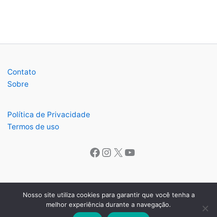
Contato
Sobre
Política de Privacidade
Termos de uso
Facebook
Instagram
X
Youtube
Nosso site utiliza cookies para garantir que você tenha a
melhor experiência durante a navegação.
Copyright © 2026 O Lavrense | Todos os direitos reservados.