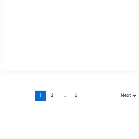
1
2
…
6
Next
→