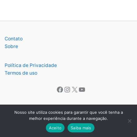
Contato
Sobre
Política de Privacidade
Termos de uso
Facebook
Instagram
X
Youtube
Nosso site utiliza cookies para garantir que você tenha a
melhor experiência durante a navegação.
Copyright © 2026 O Lavrense | Todos os direitos reservados.
Aceito
Saiba mais