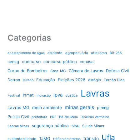
Categorias
acidente
agropecuária
atletismo
abastecimento de água
BR-265
cemig
concurso
concurso público
copasa
Corpo de Bombeiros
Câmara de Lavras
Defesa Civil
Crea-MG
Educação
Eleições 2026
Detran
estágio
Fernão Dias
Direito
Lavras
ipva
Inmet
Justiça
Festival
Inovação
minas gerais
Lavras MG
meio ambiente
pmmg
Polícia Civil
prefeitura
PRF
Pé-de-Meia
Ribeirão Vermelho
sisu
segurança pública
Sul de Minas
Sebrae Minas
Ufla
TJMG
trânsito
sustentabilidade
tráfico de drogas