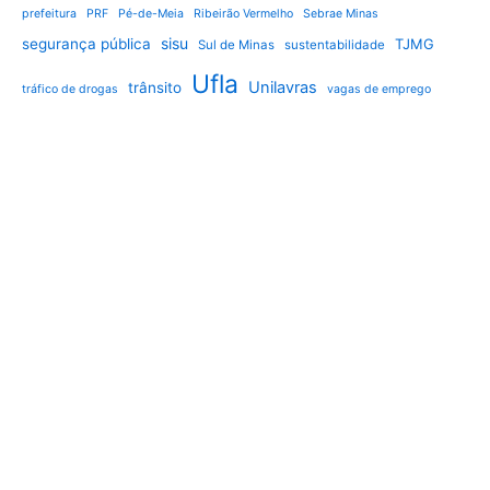
prefeitura
PRF
Pé-de-Meia
Ribeirão Vermelho
Sebrae Minas
sisu
segurança pública
TJMG
Sul de Minas
sustentabilidade
Ufla
Unilavras
trânsito
tráfico de drogas
vagas de emprego