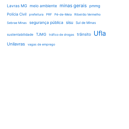
minas gerais
Lavras MG
meio ambiente
pmmg
Polícia Civil
prefeitura
PRF
Pé-de-Meia
Ribeirão Vermelho
sisu
segurança pública
Sul de Minas
Sebrae Minas
Ufla
TJMG
trânsito
sustentabilidade
tráfico de drogas
Unilavras
vagas de emprego