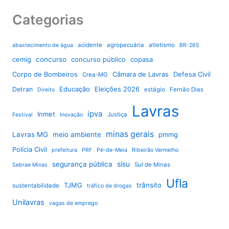
Categorias
acidente
agropecuária
atletismo
abastecimento de água
BR-265
cemig
concurso
concurso público
copasa
Corpo de Bombeiros
Câmara de Lavras
Defesa Civil
Crea-MG
Educação
Eleições 2026
Detran
estágio
Fernão Dias
Direito
Lavras
ipva
Inmet
Justiça
Festival
Inovação
minas gerais
Lavras MG
meio ambiente
pmmg
Polícia Civil
prefeitura
PRF
Pé-de-Meia
Ribeirão Vermelho
sisu
segurança pública
Sul de Minas
Sebrae Minas
Ufla
TJMG
trânsito
sustentabilidade
tráfico de drogas
Unilavras
vagas de emprego