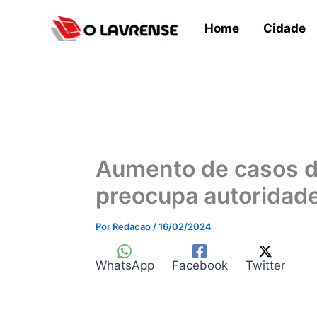
Ir
Home
Cidade
para
o
conteúdo
Aumento de casos 
preocupa autoridad
Por
Redacao
/
16/02/2024
WhatsApp
Facebook
Twitter