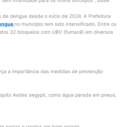
, sem imunidade para os novos sorotipos”, disse.
 de dengue desde o início de 2024. A Prefeitura
dengue
no município tem sido intensificado. Entre os
izados 32 bloqueios com UBV (fumacê) em diversos
rça a importância das medidas de prevenção
squito Aedes aegypti, como água parada em pneus,
em portas e janelas em bom estado.