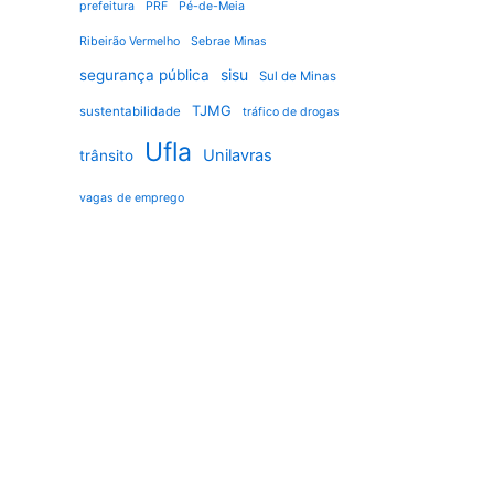
prefeitura
PRF
Pé-de-Meia
Ribeirão Vermelho
Sebrae Minas
sisu
segurança pública
Sul de Minas
TJMG
sustentabilidade
tráfico de drogas
Ufla
Unilavras
trânsito
vagas de emprego