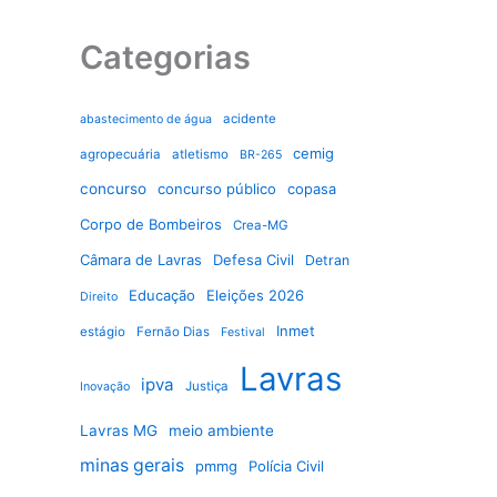
Categorias
acidente
abastecimento de água
cemig
agropecuária
atletismo
BR-265
concurso
concurso público
copasa
Corpo de Bombeiros
Crea-MG
Câmara de Lavras
Defesa Civil
Detran
Educação
Eleições 2026
Direito
Inmet
estágio
Fernão Dias
Festival
Lavras
ipva
Justiça
Inovação
Lavras MG
meio ambiente
minas gerais
pmmg
Polícia Civil