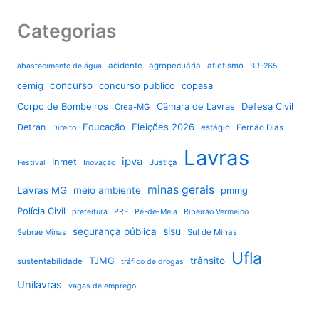
Categorias
acidente
agropecuária
atletismo
abastecimento de água
BR-265
cemig
concurso
concurso público
copasa
Corpo de Bombeiros
Câmara de Lavras
Defesa Civil
Crea-MG
Educação
Eleições 2026
Detran
estágio
Fernão Dias
Direito
Lavras
ipva
Inmet
Justiça
Festival
Inovação
minas gerais
Lavras MG
meio ambiente
pmmg
Polícia Civil
prefeitura
PRF
Pé-de-Meia
Ribeirão Vermelho
sisu
segurança pública
Sul de Minas
Sebrae Minas
Ufla
TJMG
trânsito
sustentabilidade
tráfico de drogas
Unilavras
vagas de emprego