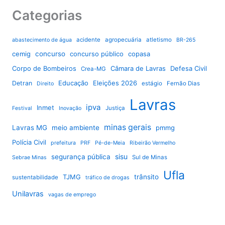
Categorias
acidente
agropecuária
atletismo
abastecimento de água
BR-265
cemig
concurso
concurso público
copasa
Corpo de Bombeiros
Câmara de Lavras
Defesa Civil
Crea-MG
Educação
Eleições 2026
Detran
estágio
Fernão Dias
Direito
Lavras
ipva
Inmet
Justiça
Festival
Inovação
minas gerais
Lavras MG
meio ambiente
pmmg
Polícia Civil
prefeitura
PRF
Pé-de-Meia
Ribeirão Vermelho
sisu
segurança pública
Sul de Minas
Sebrae Minas
Ufla
TJMG
trânsito
sustentabilidade
tráfico de drogas
Unilavras
vagas de emprego