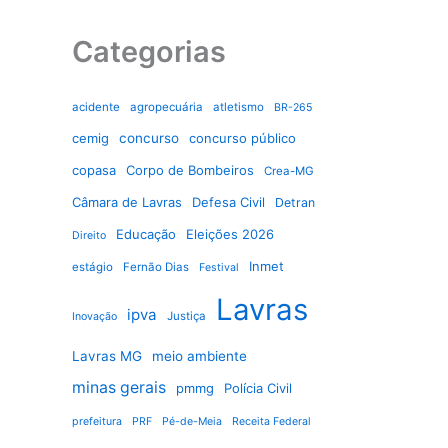
Categorias
acidente
agropecuária
atletismo
BR-265
cemig
concurso
concurso público
copasa
Corpo de Bombeiros
Crea-MG
Câmara de Lavras
Defesa Civil
Detran
Educação
Eleições 2026
Direito
Inmet
estágio
Fernão Dias
Festival
Lavras
ipva
Justiça
Inovação
Lavras MG
meio ambiente
minas gerais
pmmg
Polícia Civil
prefeitura
PRF
Pé-de-Meia
Receita Federal