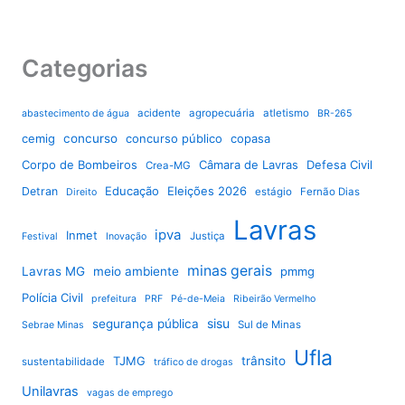
Categorias
acidente
agropecuária
atletismo
abastecimento de água
BR-265
cemig
concurso
concurso público
copasa
Corpo de Bombeiros
Câmara de Lavras
Defesa Civil
Crea-MG
Educação
Eleições 2026
Detran
estágio
Fernão Dias
Direito
Lavras
ipva
Inmet
Justiça
Festival
Inovação
minas gerais
Lavras MG
meio ambiente
pmmg
Polícia Civil
prefeitura
PRF
Pé-de-Meia
Ribeirão Vermelho
sisu
segurança pública
Sul de Minas
Sebrae Minas
Ufla
TJMG
trânsito
sustentabilidade
tráfico de drogas
Unilavras
vagas de emprego