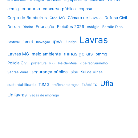
abastecimento de água
BR-265
cemig
concurso
concurso público
copasa
Corpo de Bombeiros
Câmara de Lavras
Defesa Civil
Crea-MG
Educação
Eleições 2026
Detran
estágio
Fernão Dias
Direito
Lavras
ipva
Inmet
Justiça
Festival
Inovação
minas gerais
Lavras MG
meio ambiente
pmmg
Polícia Civil
prefeitura
PRF
Pé-de-Meia
Ribeirão Vermelho
sisu
segurança pública
Sul de Minas
Sebrae Minas
Ufla
TJMG
trânsito
sustentabilidade
tráfico de drogas
Unilavras
vagas de emprego