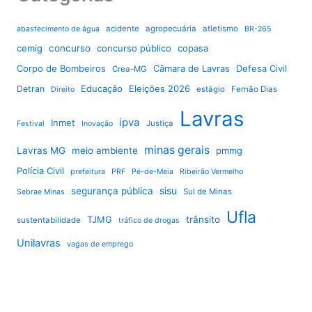
acidente
agropecuária
atletismo
abastecimento de água
BR-265
cemig
concurso
concurso público
copasa
Corpo de Bombeiros
Câmara de Lavras
Defesa Civil
Crea-MG
Educação
Eleições 2026
Detran
estágio
Fernão Dias
Direito
Lavras
ipva
Inmet
Justiça
Festival
Inovação
minas gerais
Lavras MG
meio ambiente
pmmg
Polícia Civil
prefeitura
PRF
Pé-de-Meia
Ribeirão Vermelho
sisu
segurança pública
Sul de Minas
Sebrae Minas
Ufla
TJMG
trânsito
sustentabilidade
tráfico de drogas
Unilavras
vagas de emprego