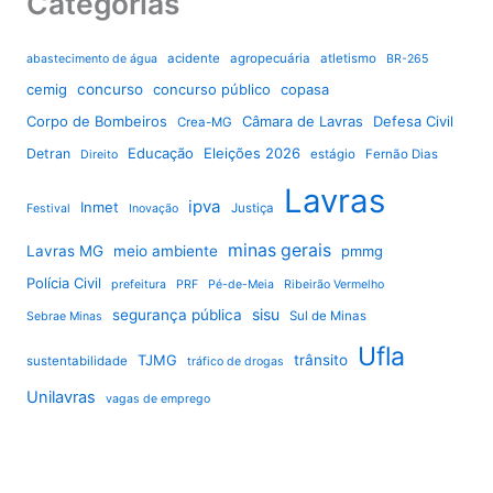
Categorias
acidente
agropecuária
atletismo
abastecimento de água
BR-265
cemig
concurso
concurso público
copasa
Corpo de Bombeiros
Câmara de Lavras
Defesa Civil
Crea-MG
Educação
Eleições 2026
Detran
estágio
Fernão Dias
Direito
Lavras
ipva
Inmet
Justiça
Festival
Inovação
minas gerais
Lavras MG
meio ambiente
pmmg
Polícia Civil
prefeitura
PRF
Pé-de-Meia
Ribeirão Vermelho
sisu
segurança pública
Sul de Minas
Sebrae Minas
Ufla
TJMG
trânsito
sustentabilidade
tráfico de drogas
Unilavras
vagas de emprego