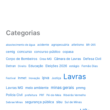
Categorias
acidente
agropecuária
atletismo
abastecimento de água
BR-265
cemig
concurso
concurso público
copasa
Corpo de Bombeiros
Câmara de Lavras
Defesa Civil
Crea-MG
Educação
Eleições 2026
Detran
estágio
Fernão Dias
Direito
Lavras
ipva
Inmet
Justiça
Festival
Inovação
minas gerais
Lavras MG
meio ambiente
pmmg
Polícia Civil
prefeitura
PRF
Pé-de-Meia
Ribeirão Vermelho
sisu
segurança pública
Sul de Minas
Sebrae Minas