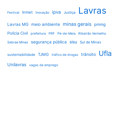
Lavras
ipva
Inmet
Justiça
Festival
Inovação
minas gerais
Lavras MG
meio ambiente
pmmg
Polícia Civil
prefeitura
PRF
Pé-de-Meia
Ribeirão Vermelho
sisu
segurança pública
Sul de Minas
Sebrae Minas
Ufla
TJMG
trânsito
sustentabilidade
tráfico de drogas
Unilavras
vagas de emprego