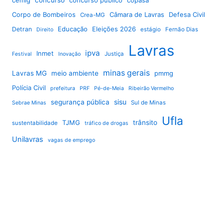
cemig
concurso
concurso público
copasa
Corpo de Bombeiros
Câmara de Lavras
Defesa Civil
Crea-MG
Educação
Eleições 2026
Detran
estágio
Fernão Dias
Direito
Lavras
ipva
Inmet
Justiça
Festival
Inovação
minas gerais
Lavras MG
meio ambiente
pmmg
Polícia Civil
prefeitura
PRF
Pé-de-Meia
Ribeirão Vermelho
sisu
segurança pública
Sul de Minas
Sebrae Minas
Ufla
TJMG
trânsito
sustentabilidade
tráfico de drogas
Unilavras
vagas de emprego