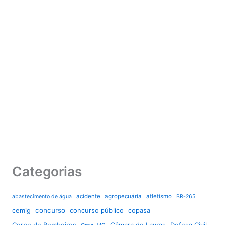
Categorias
acidente
agropecuária
atletismo
abastecimento de água
BR-265
cemig
concurso
concurso público
copasa
Corpo de Bombeiros
Câmara de Lavras
Defesa Civil