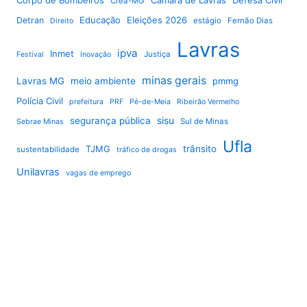
Crea-MG
Educação
Eleições 2026
Detran
estágio
Fernão Dias
Direito
Lavras
ipva
Inmet
Justiça
Festival
Inovação
minas gerais
Lavras MG
meio ambiente
pmmg
Polícia Civil
prefeitura
PRF
Pé-de-Meia
Ribeirão Vermelho
sisu
segurança pública
Sul de Minas
Sebrae Minas
Ufla
TJMG
trânsito
sustentabilidade
tráfico de drogas
Unilavras
vagas de emprego