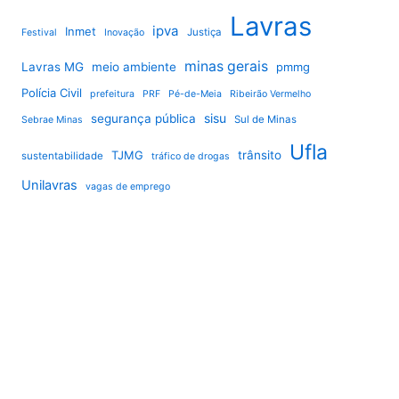
Lavras
ipva
Inmet
Justiça
Festival
Inovação
minas gerais
Lavras MG
meio ambiente
pmmg
Polícia Civil
prefeitura
PRF
Pé-de-Meia
Ribeirão Vermelho
sisu
segurança pública
Sul de Minas
Sebrae Minas
Ufla
TJMG
trânsito
sustentabilidade
tráfico de drogas
Unilavras
vagas de emprego