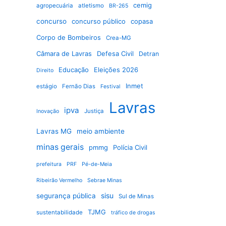
cemig
agropecuária
atletismo
BR-265
concurso
concurso público
copasa
Corpo de Bombeiros
Crea-MG
Câmara de Lavras
Defesa Civil
Detran
Educação
Eleições 2026
Direito
Inmet
estágio
Fernão Dias
Festival
Lavras
ipva
Justiça
Inovação
Lavras MG
meio ambiente
minas gerais
pmmg
Polícia Civil
prefeitura
PRF
Pé-de-Meia
Ribeirão Vermelho
Sebrae Minas
sisu
segurança pública
Sul de Minas
TJMG
sustentabilidade
tráfico de drogas