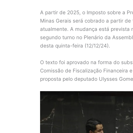
A partir de 2025, o Imposto sobre a P
Minas Gerais será cobrado a partir de 
atualmente. A mudança está prevista n
segundo turno no Plenário da Assembl
desta quinta-feira (12/12/24).
O texto foi aprovado na forma do subs
Comissão de Fiscalização Financeira 
proposta pelo deputado Ulysses Gome