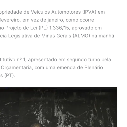
ropriedade de Veículos Automotores (IPVA) em
fevereiro, em vez de janeiro, como ocorre
o Projeto de Lei (PL) 1.336/15, aprovado em
eia Legislativa de Minas Gerais (ALMG) na manhã
titutivo nº 1, apresentado em segundo turno pela
e Orçamentária, com uma emenda de Plenário
s (PT).