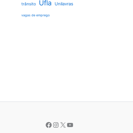
Ufla
Unilavras
trânsito
vagas de emprego
Facebook
Instagram
X
Youtube