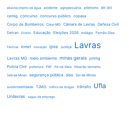
acidente
agropecuária
atletismo
abastecimento de água
BR-265
cemig
concurso
concurso público
copasa
Corpo de Bombeiros
Câmara de Lavras
Defesa Civil
Crea-MG
Educação
Eleições 2026
Detran
estágio
Fernão Dias
Direito
Lavras
ipva
Inmet
Justiça
Festival
Inovação
minas gerais
Lavras MG
meio ambiente
pmmg
Polícia Civil
prefeitura
PRF
Pé-de-Meia
Ribeirão Vermelho
sisu
segurança pública
Sul de Minas
Sebrae Minas
Ufla
TJMG
trânsito
sustentabilidade
tráfico de drogas
Unilavras
vagas de emprego