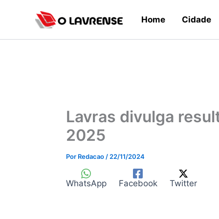
Ir
Home
Cidade
para
o
conteúdo
Lavras divulga resu
2025
Por
Redacao
/
22/11/2024
WhatsApp
Facebook
Twitter