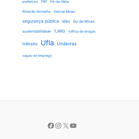
prefeitura
PRF
Pé-de-Meia
Ribeirão Vermelho
Sebrae Minas
sisu
segurança pública
Sul de Minas
TJMG
sustentabilidade
tráfico de drogas
Ufla
Unilavras
trânsito
vagas de emprego
Facebook
Instagram
X
Youtube