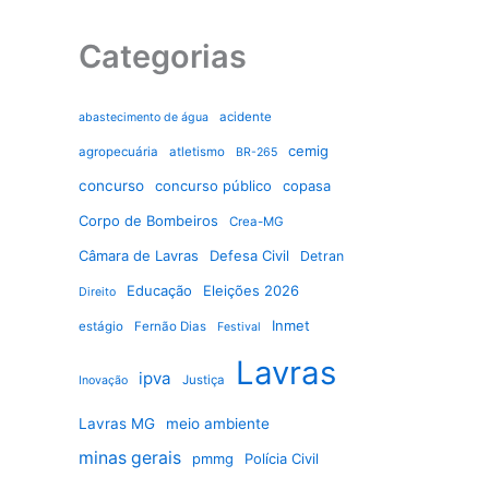
Categorias
acidente
abastecimento de água
cemig
agropecuária
atletismo
BR-265
concurso
concurso público
copasa
Corpo de Bombeiros
Crea-MG
Câmara de Lavras
Defesa Civil
Detran
Educação
Eleições 2026
Direito
Inmet
estágio
Fernão Dias
Festival
Lavras
ipva
Justiça
Inovação
Lavras MG
meio ambiente
minas gerais
pmmg
Polícia Civil