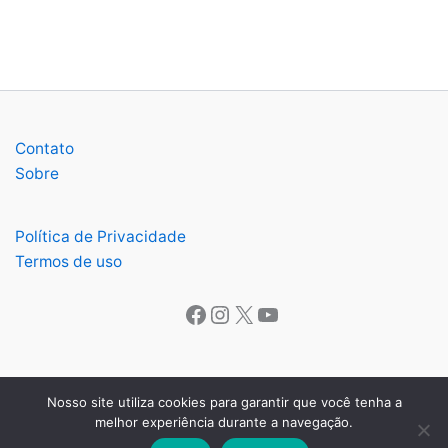
Contato
Sobre
Política de Privacidade
Termos de uso
Facebook
Instagram
X
Youtube
Nosso site utiliza cookies para garantir que você tenha a
melhor experiência durante a navegação.
Copyright © 2026 O Lavrense | Todos os direitos reservados.