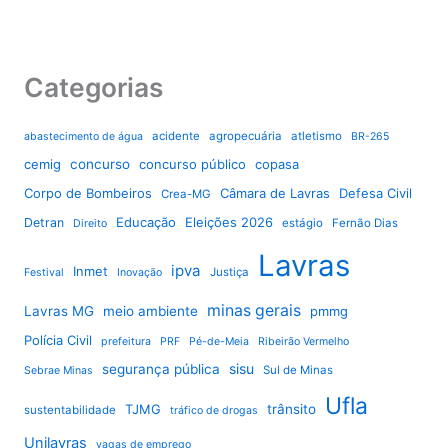
Categorias
acidente
agropecuária
atletismo
abastecimento de água
BR-265
cemig
concurso
concurso público
copasa
Corpo de Bombeiros
Câmara de Lavras
Defesa Civil
Crea-MG
Educação
Eleições 2026
Detran
estágio
Fernão Dias
Direito
Lavras
ipva
Inmet
Justiça
Festival
Inovação
minas gerais
Lavras MG
meio ambiente
pmmg
Polícia Civil
prefeitura
PRF
Pé-de-Meia
Ribeirão Vermelho
sisu
segurança pública
Sul de Minas
Sebrae Minas
Ufla
TJMG
trânsito
sustentabilidade
tráfico de drogas
Unilavras
vagas de emprego