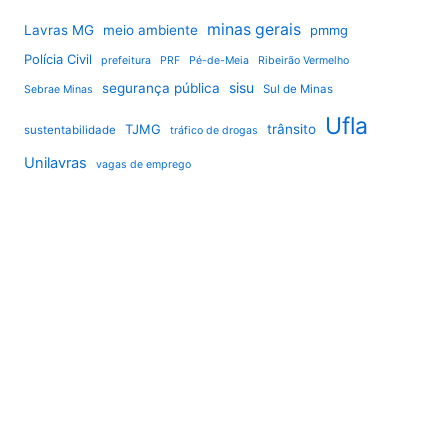
minas gerais
Lavras MG
meio ambiente
pmmg
Polícia Civil
prefeitura
PRF
Pé-de-Meia
Ribeirão Vermelho
sisu
segurança pública
Sul de Minas
Sebrae Minas
Ufla
TJMG
trânsito
sustentabilidade
tráfico de drogas
Unilavras
vagas de emprego