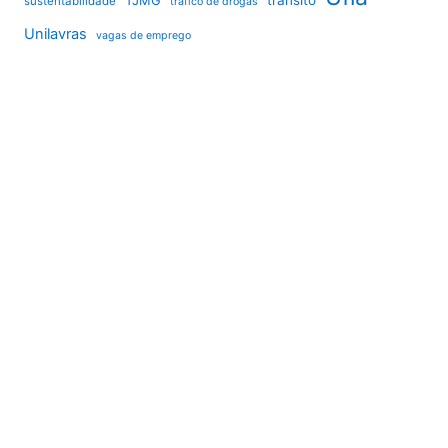
TJMG
trânsito
sustentabilidade
tráfico de drogas
Unilavras
vagas de emprego