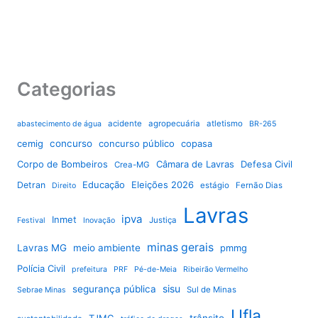
Categorias
acidente
agropecuária
atletismo
abastecimento de água
BR-265
cemig
concurso
concurso público
copasa
Corpo de Bombeiros
Câmara de Lavras
Defesa Civil
Crea-MG
Educação
Eleições 2026
Detran
estágio
Fernão Dias
Direito
Lavras
ipva
Inmet
Justiça
Festival
Inovação
minas gerais
Lavras MG
meio ambiente
pmmg
Polícia Civil
prefeitura
PRF
Pé-de-Meia
Ribeirão Vermelho
sisu
segurança pública
Sul de Minas
Sebrae Minas
Ufla