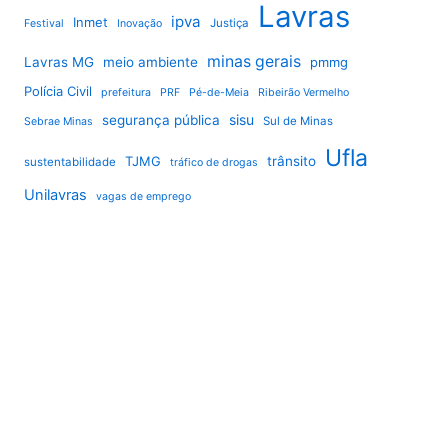
Lavras
ipva
Inmet
Justiça
Festival
Inovação
minas gerais
Lavras MG
meio ambiente
pmmg
Polícia Civil
prefeitura
PRF
Pé-de-Meia
Ribeirão Vermelho
sisu
segurança pública
Sul de Minas
Sebrae Minas
Ufla
TJMG
trânsito
sustentabilidade
tráfico de drogas
Unilavras
vagas de emprego