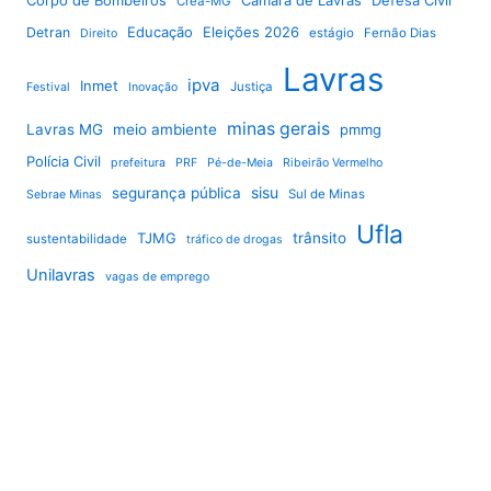
Corpo de Bombeiros
Câmara de Lavras
Defesa Civil
Crea-MG
Educação
Eleições 2026
Detran
estágio
Fernão Dias
Direito
Lavras
ipva
Inmet
Justiça
Festival
Inovação
minas gerais
Lavras MG
meio ambiente
pmmg
Polícia Civil
prefeitura
PRF
Pé-de-Meia
Ribeirão Vermelho
sisu
segurança pública
Sul de Minas
Sebrae Minas
Ufla
TJMG
trânsito
sustentabilidade
tráfico de drogas
Unilavras
vagas de emprego