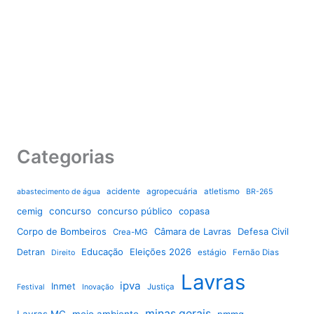
Categorias
acidente
agropecuária
atletismo
abastecimento de água
BR-265
cemig
concurso
concurso público
copasa
Corpo de Bombeiros
Câmara de Lavras
Defesa Civil
Crea-MG
Educação
Eleições 2026
Detran
estágio
Fernão Dias
Direito
Lavras
ipva
Inmet
Justiça
Festival
Inovação
minas gerais
Lavras MG
meio ambiente
pmmg