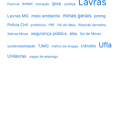
Lavras
ipva
Inmet
Justiça
Festival
Inovação
minas gerais
Lavras MG
meio ambiente
pmmg
Polícia Civil
prefeitura
PRF
Pé-de-Meia
Ribeirão Vermelho
sisu
segurança pública
Sul de Minas
Sebrae Minas
Ufla
TJMG
trânsito
sustentabilidade
tráfico de drogas
Unilavras
vagas de emprego