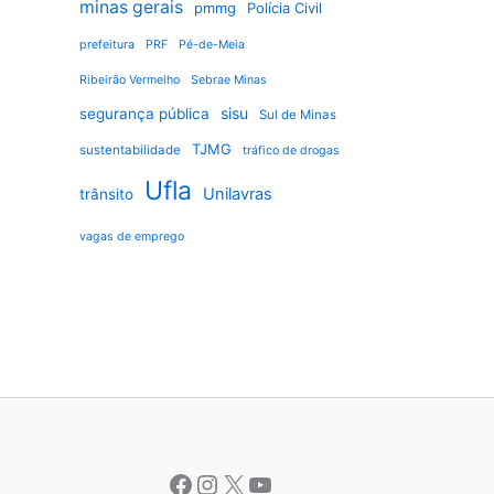
minas gerais
pmmg
Polícia Civil
prefeitura
PRF
Pé-de-Meia
Ribeirão Vermelho
Sebrae Minas
sisu
segurança pública
Sul de Minas
TJMG
sustentabilidade
tráfico de drogas
Ufla
Unilavras
trânsito
vagas de emprego
Facebook
Instagram
X
Youtube