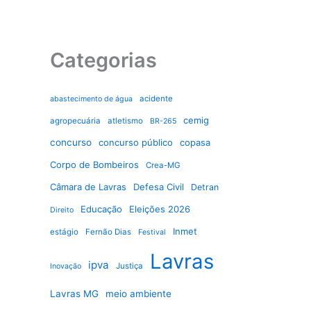
Categorias
acidente
abastecimento de água
cemig
agropecuária
atletismo
BR-265
concurso
concurso público
copasa
Corpo de Bombeiros
Crea-MG
Câmara de Lavras
Defesa Civil
Detran
Educação
Eleições 2026
Direito
Inmet
estágio
Fernão Dias
Festival
Lavras
ipva
Justiça
Inovação
Lavras MG
meio ambiente