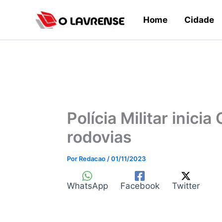
Ir
Home
Cidade
para
o
conteúdo
Polícia Militar inic
rodovias
Por
Redacao
/
01/11/2023
WhatsApp
Facebook
Twitter