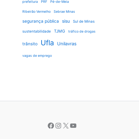
prefeitura
PRF
Pé-de-Meia
Ribeirão Vermelho
Sebrae Minas
sisu
segurança pública
Sul de Minas
TJMG
sustentabilidade
tráfico de drogas
Ufla
Unilavras
trânsito
vagas de emprego
Facebook
Instagram
X
Youtube