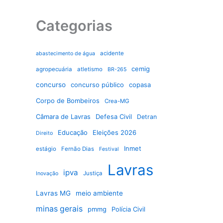
Categorias
acidente
abastecimento de água
cemig
agropecuária
atletismo
BR-265
concurso
concurso público
copasa
Corpo de Bombeiros
Crea-MG
Câmara de Lavras
Defesa Civil
Detran
Educação
Eleições 2026
Direito
Inmet
estágio
Fernão Dias
Festival
Lavras
ipva
Justiça
Inovação
Lavras MG
meio ambiente
minas gerais
pmmg
Polícia Civil