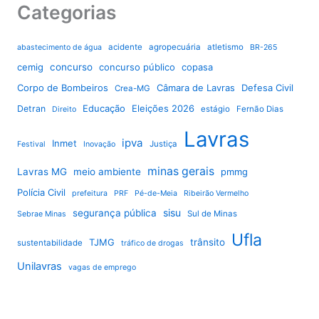
Categorias
acidente
agropecuária
atletismo
abastecimento de água
BR-265
cemig
concurso
concurso público
copasa
Corpo de Bombeiros
Câmara de Lavras
Defesa Civil
Crea-MG
Educação
Eleições 2026
Detran
estágio
Fernão Dias
Direito
Lavras
ipva
Inmet
Justiça
Festival
Inovação
minas gerais
Lavras MG
meio ambiente
pmmg
Polícia Civil
prefeitura
PRF
Pé-de-Meia
Ribeirão Vermelho
sisu
segurança pública
Sul de Minas
Sebrae Minas
Ufla
TJMG
trânsito
sustentabilidade
tráfico de drogas
Unilavras
vagas de emprego