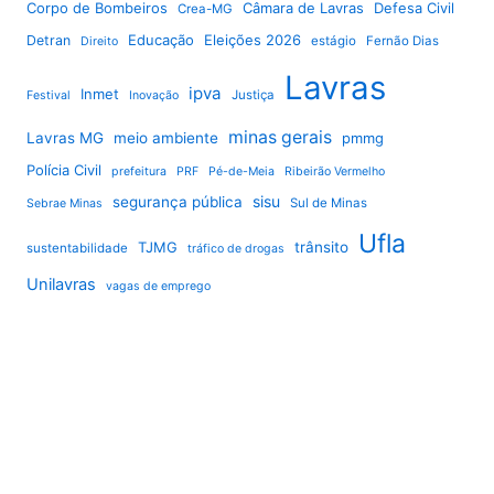
Corpo de Bombeiros
Câmara de Lavras
Defesa Civil
Crea-MG
Educação
Eleições 2026
Detran
estágio
Fernão Dias
Direito
Lavras
ipva
Inmet
Justiça
Festival
Inovação
minas gerais
Lavras MG
meio ambiente
pmmg
Polícia Civil
prefeitura
PRF
Pé-de-Meia
Ribeirão Vermelho
sisu
segurança pública
Sul de Minas
Sebrae Minas
Ufla
TJMG
trânsito
sustentabilidade
tráfico de drogas
Unilavras
vagas de emprego