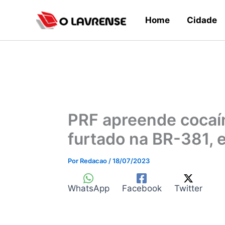
Ir
Home
Cidade
para
o
conteúdo
PRF apreende cocaín
furtado na BR-381,
Por
Redacao
/
18/07/2023
WhatsApp
Facebook
Twitter