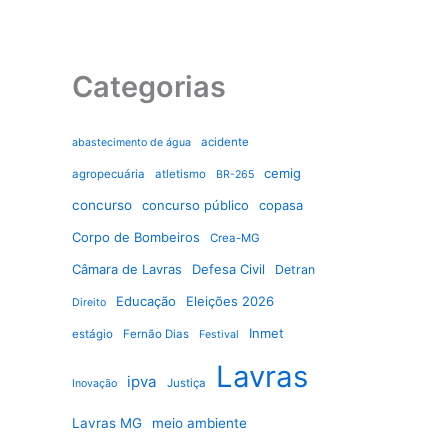
Categorias
acidente
abastecimento de água
cemig
agropecuária
atletismo
BR-265
concurso
concurso público
copasa
Corpo de Bombeiros
Crea-MG
Câmara de Lavras
Defesa Civil
Detran
Educação
Eleições 2026
Direito
Inmet
estágio
Fernão Dias
Festival
Lavras
ipva
Justiça
Inovação
Lavras MG
meio ambiente