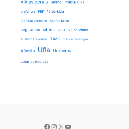
minas gerais
pmmg
Polícia Civil
prefeitura
PRF
Pé-de-Meia
Ribeirão Vermelho
Sebrae Minas
sisu
segurança pública
Sul de Minas
TJMG
sustentabilidade
tráfico de drogas
Ufla
Unilavras
trânsito
vagas de emprego
Facebook
Instagram
X
Youtube