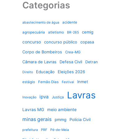
Categorias
acidente
abastecimento de água
cemig
agropecuária
atletismo
BR-265
concurso
concurso público
copasa
Corpo de Bombeiros
Crea-MG
Câmara de Lavras
Defesa Civil
Detran
Educação
Eleições 2026
Direito
Inmet
estágio
Fernão Dias
Festival
Lavras
ipva
Justiça
Inovação
Lavras MG
meio ambiente
minas gerais
pmmg
Polícia Civil
prefeitura
PRF
Pé-de-Meia