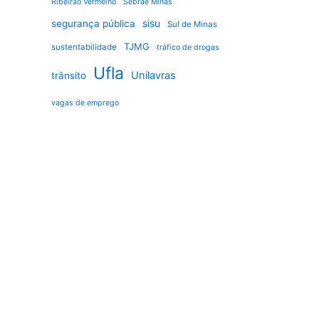
Ribeirão Vermelho
Sebrae Minas
sisu
segurança pública
Sul de Minas
TJMG
sustentabilidade
tráfico de drogas
Ufla
Unilavras
trânsito
vagas de emprego