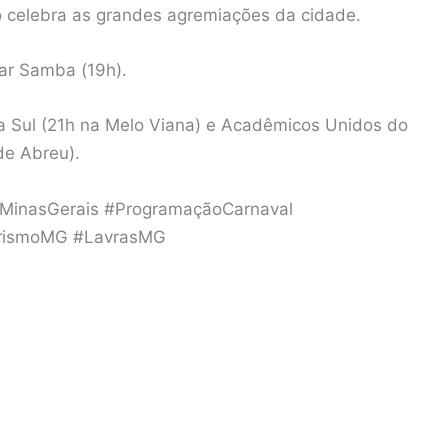
o celebra as grandes agremiações da cidade.
tar Samba (19h).
 Sul (21h na Melo Viana) e Acadêmicos Unidos do
de Abreu).
MinasGerais #ProgramaçãoCarnaval
rismoMG #LavrasMG