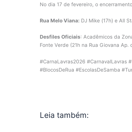
No dia 17 de fevereiro, o encerrament
Rua Melo Viana:
DJ Mike (17h) e All S
Desfiles Oficiais
: Acadêmicos da Zona
Fonte Verde (21h na Rua Giovana Ap. 
#CarnaLavras2026 #CarnavalLavras #
#BlocosDeRua #EscolasDeSamba #Tu
Leia também: