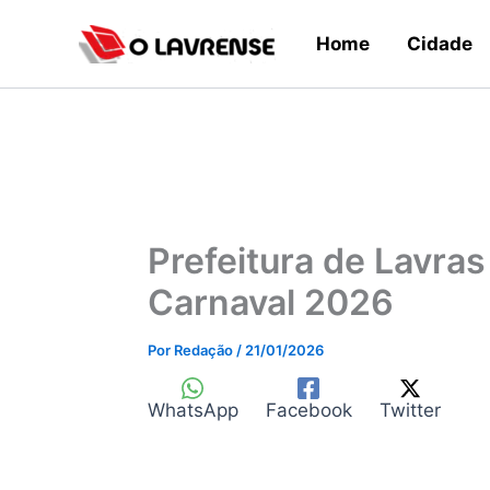
Ir
Home
Cidade
para
o
conteúdo
Prefeitura de Lavra
Carnaval 2026
Por
Redação
/
21/01/2026
WhatsApp
Facebook
Twitter