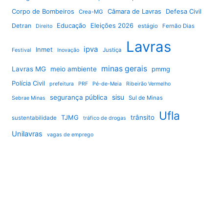
Corpo de Bombeiros
Câmara de Lavras
Defesa Civil
Crea-MG
Educação
Eleições 2026
Detran
estágio
Fernão Dias
Direito
Lavras
ipva
Inmet
Justiça
Festival
Inovação
minas gerais
Lavras MG
meio ambiente
pmmg
Polícia Civil
prefeitura
PRF
Pé-de-Meia
Ribeirão Vermelho
sisu
segurança pública
Sul de Minas
Sebrae Minas
Ufla
TJMG
trânsito
sustentabilidade
tráfico de drogas
Unilavras
vagas de emprego