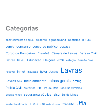
Categorias
acidente
agropecuária
atletismo
abastecimento de água
BR-265
cemig
concurso
concurso público
copasa
Corpo de Bombeiros
Câmara de Lavras
Defesa Civil
Crea-MG
Educação
Eleições 2026
Detran
estágio
Fernão Dias
Direito
Lavras
ipva
Inmet
Justiça
Festival
Inovação
minas gerais
Lavras MG
meio ambiente
pmmg
Polícia Civil
prefeitura
PRF
Pé-de-Meia
Ribeirão Vermelho
sisu
segurança pública
Sul de Minas
Sebrae Minas
Ufla
TJMG
trânsito
sustentabilidade
tráfico de drogas