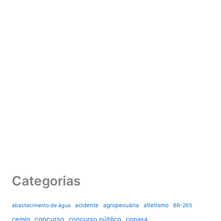
Categorias
acidente
agropecuária
atletismo
abastecimento de água
BR-265
cemig
concurso
concurso público
copasa