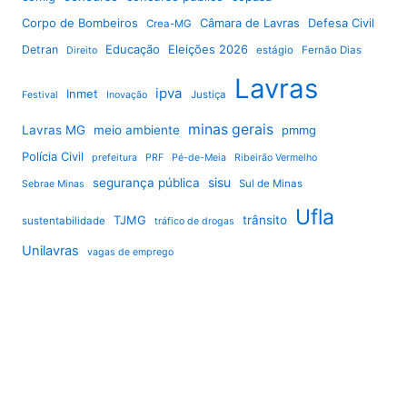
Corpo de Bombeiros
Câmara de Lavras
Defesa Civil
Crea-MG
Educação
Eleições 2026
Detran
estágio
Fernão Dias
Direito
Lavras
ipva
Inmet
Justiça
Festival
Inovação
minas gerais
Lavras MG
meio ambiente
pmmg
Polícia Civil
prefeitura
PRF
Pé-de-Meia
Ribeirão Vermelho
sisu
segurança pública
Sul de Minas
Sebrae Minas
Ufla
TJMG
trânsito
sustentabilidade
tráfico de drogas
Unilavras
vagas de emprego