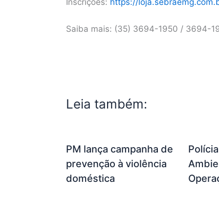
Inscrições:
https://loja.sebraemg.com.
Saiba mais: (35) 3694-1950 / 3694-1
Leia também:
PM lança campanha de
Políci
prevenção à violência
Ambien
doméstica
Opera