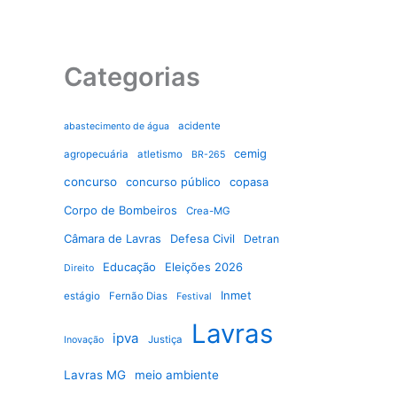
Categorias
acidente
abastecimento de água
cemig
agropecuária
atletismo
BR-265
concurso
concurso público
copasa
Corpo de Bombeiros
Crea-MG
Câmara de Lavras
Defesa Civil
Detran
Educação
Eleições 2026
Direito
Inmet
estágio
Fernão Dias
Festival
Lavras
ipva
Justiça
Inovação
Lavras MG
meio ambiente