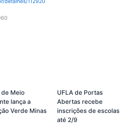
br/detalhes/112920
960
a de Meio
UFLA de Portas
te lança a
Abertas recebe
ção Verde Minas
inscrições de escolas
até 2/9