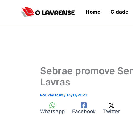
Ir
Home
Cidade
para
o
conteúdo
Sebrae promove Sem
Lavras
Por
Redacao
/
14/11/2023
WhatsApp
Facebook
Twitter