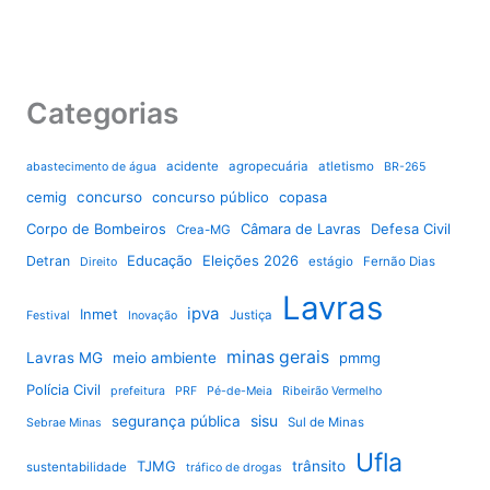
Categorias
acidente
agropecuária
atletismo
abastecimento de água
BR-265
cemig
concurso
concurso público
copasa
Corpo de Bombeiros
Câmara de Lavras
Defesa Civil
Crea-MG
Educação
Eleições 2026
Detran
estágio
Fernão Dias
Direito
Lavras
ipva
Inmet
Justiça
Festival
Inovação
minas gerais
Lavras MG
meio ambiente
pmmg
Polícia Civil
prefeitura
PRF
Pé-de-Meia
Ribeirão Vermelho
sisu
segurança pública
Sul de Minas
Sebrae Minas
Ufla
TJMG
trânsito
sustentabilidade
tráfico de drogas