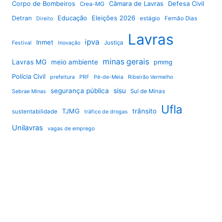
Corpo de Bombeiros
Câmara de Lavras
Defesa Civil
Crea-MG
Educação
Eleições 2026
Detran
estágio
Fernão Dias
Direito
Lavras
ipva
Inmet
Justiça
Festival
Inovação
minas gerais
Lavras MG
meio ambiente
pmmg
Polícia Civil
prefeitura
PRF
Pé-de-Meia
Ribeirão Vermelho
sisu
segurança pública
Sul de Minas
Sebrae Minas
Ufla
TJMG
trânsito
sustentabilidade
tráfico de drogas
Unilavras
vagas de emprego