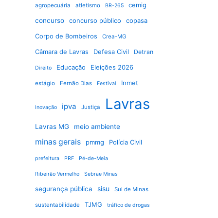
cemig
agropecuária
atletismo
BR-265
concurso
concurso público
copasa
Corpo de Bombeiros
Crea-MG
Câmara de Lavras
Defesa Civil
Detran
Educação
Eleições 2026
Direito
Inmet
estágio
Fernão Dias
Festival
Lavras
ipva
Justiça
Inovação
Lavras MG
meio ambiente
minas gerais
pmmg
Polícia Civil
prefeitura
PRF
Pé-de-Meia
Ribeirão Vermelho
Sebrae Minas
sisu
segurança pública
Sul de Minas
TJMG
sustentabilidade
tráfico de drogas