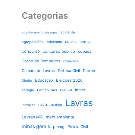
Categorias
acidente
abastecimento de água
cemig
agropecuária
atletismo
BR-265
concurso
concurso público
copasa
Corpo de Bombeiros
Crea-MG
Câmara de Lavras
Defesa Civil
Detran
Educação
Eleições 2026
Direito
Inmet
estágio
Fernão Dias
Festival
Lavras
ipva
Justiça
Inovação
Lavras MG
meio ambiente
minas gerais
pmmg
Polícia Civil