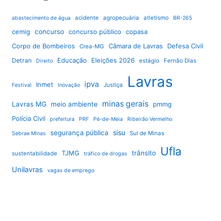
acidente
agropecuária
atletismo
abastecimento de água
BR-265
cemig
concurso
concurso público
copasa
Corpo de Bombeiros
Câmara de Lavras
Defesa Civil
Crea-MG
Educação
Eleições 2026
Detran
estágio
Fernão Dias
Direito
Lavras
ipva
Inmet
Justiça
Festival
Inovação
minas gerais
Lavras MG
meio ambiente
pmmg
Polícia Civil
prefeitura
PRF
Pé-de-Meia
Ribeirão Vermelho
sisu
segurança pública
Sul de Minas
Sebrae Minas
Ufla
TJMG
trânsito
sustentabilidade
tráfico de drogas
Unilavras
vagas de emprego