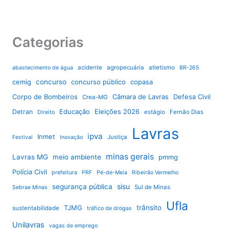
Categorias
acidente
agropecuária
atletismo
abastecimento de água
BR-265
cemig
concurso
concurso público
copasa
Corpo de Bombeiros
Câmara de Lavras
Defesa Civil
Crea-MG
Educação
Eleições 2026
Detran
estágio
Fernão Dias
Direito
Lavras
ipva
Inmet
Justiça
Festival
Inovação
minas gerais
Lavras MG
meio ambiente
pmmg
Polícia Civil
prefeitura
PRF
Pé-de-Meia
Ribeirão Vermelho
sisu
segurança pública
Sul de Minas
Sebrae Minas
Ufla
TJMG
trânsito
sustentabilidade
tráfico de drogas
Unilavras
vagas de emprego