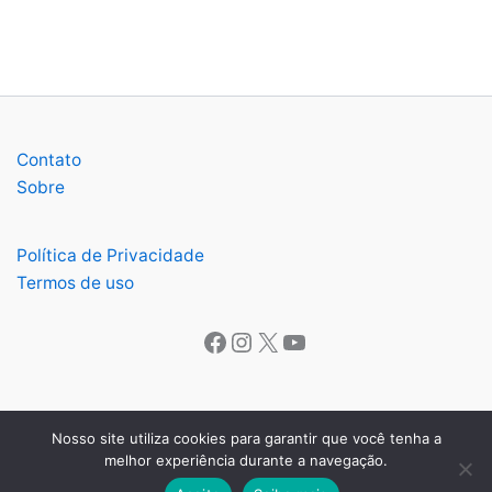
Contato
Sobre
Política de Privacidade
Termos de uso
Facebook
Instagram
X
Youtube
Nosso site utiliza cookies para garantir que você tenha a
melhor experiência durante a navegação.
Copyright © 2026 O Lavrense | Todos os direitos reservados.