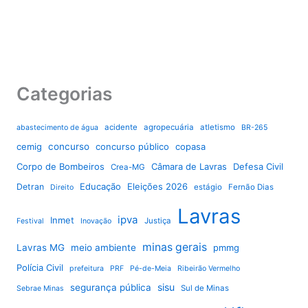
Categorias
acidente
agropecuária
atletismo
abastecimento de água
BR-265
cemig
concurso
concurso público
copasa
Corpo de Bombeiros
Câmara de Lavras
Defesa Civil
Crea-MG
Educação
Eleições 2026
Detran
estágio
Fernão Dias
Direito
Lavras
ipva
Inmet
Justiça
Festival
Inovação
minas gerais
Lavras MG
meio ambiente
pmmg
Polícia Civil
prefeitura
PRF
Pé-de-Meia
Ribeirão Vermelho
sisu
segurança pública
Sul de Minas
Sebrae Minas