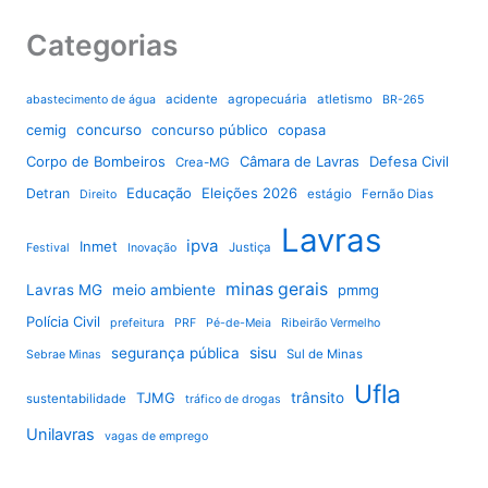
Categorias
acidente
agropecuária
atletismo
abastecimento de água
BR-265
cemig
concurso
concurso público
copasa
Corpo de Bombeiros
Câmara de Lavras
Defesa Civil
Crea-MG
Educação
Eleições 2026
Detran
estágio
Fernão Dias
Direito
Lavras
ipva
Inmet
Justiça
Festival
Inovação
minas gerais
Lavras MG
meio ambiente
pmmg
Polícia Civil
prefeitura
PRF
Pé-de-Meia
Ribeirão Vermelho
sisu
segurança pública
Sul de Minas
Sebrae Minas
Ufla
TJMG
trânsito
sustentabilidade
tráfico de drogas
Unilavras
vagas de emprego