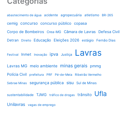
Categorias
acidente
agropecuária
atletismo
abastecimento de água
BR-265
cemig
concurso
concurso público
copasa
Corpo de Bombeiros
Câmara de Lavras
Defesa Civil
Crea-MG
Educação
Eleições 2026
Detran
estágio
Fernão Dias
Direito
Lavras
ipva
Inmet
Justiça
Festival
Inovação
minas gerais
Lavras MG
meio ambiente
pmmg
Polícia Civil
prefeitura
PRF
Pé-de-Meia
Ribeirão Vermelho
sisu
segurança pública
Sul de Minas
Sebrae Minas
Ufla
TJMG
trânsito
sustentabilidade
tráfico de drogas
Unilavras
vagas de emprego