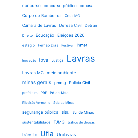
concurso
concurso público
copasa
Corpo de Bombeiros
Crea-MG
Câmara de Lavras
Defesa Civil
Detran
Educação
Eleições 2026
Direito
Inmet
estágio
Fernão Dias
Festival
Lavras
ipva
Justiça
Inovação
Lavras MG
meio ambiente
minas gerais
pmmg
Polícia Civil
prefeitura
PRF
Pé-de-Meia
Ribeirão Vermelho
Sebrae Minas
sisu
segurança pública
Sul de Minas
TJMG
sustentabilidade
tráfico de drogas
Ufla
Unilavras
trânsito