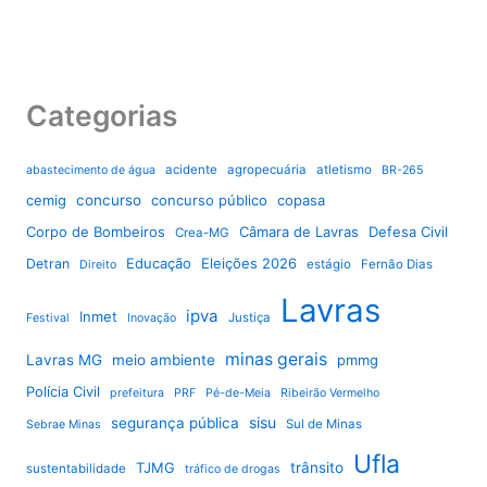
Categorias
acidente
agropecuária
atletismo
abastecimento de água
BR-265
cemig
concurso
concurso público
copasa
Corpo de Bombeiros
Câmara de Lavras
Defesa Civil
Crea-MG
Educação
Eleições 2026
Detran
estágio
Fernão Dias
Direito
Lavras
ipva
Inmet
Justiça
Festival
Inovação
minas gerais
Lavras MG
meio ambiente
pmmg
Polícia Civil
prefeitura
PRF
Pé-de-Meia
Ribeirão Vermelho
sisu
segurança pública
Sul de Minas
Sebrae Minas
Ufla
TJMG
trânsito
sustentabilidade
tráfico de drogas